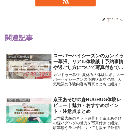
すたさん
関連記事
スーパーハイシーズンのカンドゥ
遊び場・体験施設
ー幕張、リアル体験談｜予約事情
や過ごし方について写真付きで紹
介
カンドゥー幕張│夏休みの体験レポ。スー
パーハイシーズンの予約状況や混雑、人
気職業の体験内容も写真とともに紹介！
京王あそびの森HUGHUG体験レ
遊び場・体験施設
ビュー｜魅力・おすすめポイン
ト・注意点まとめ
日本最大級のネット遊具も！京王あそび
の森ハグハグの魅力を写真付きで紹介。
駐車場やランチについても親子で4回訪れ