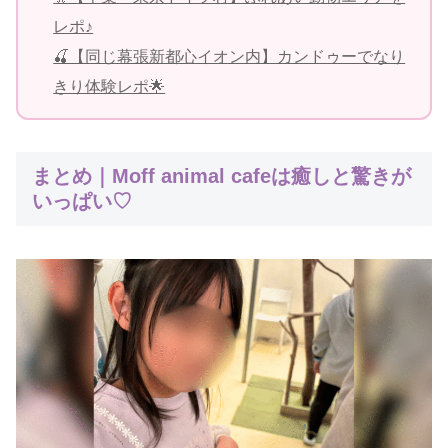
レポ♪
🍒【同じ幕張新都心イオン内】カンドゥーでなり
きり体験レポ🌟
まとめ｜Moff animal cafeは癒しと驚きが
いっぱい♡