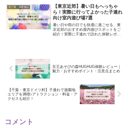
【東京近郊】暑い日もへっちゃ
遊び場・体験施設
ら！実際に行ってよかった子連れ
向け室内遊び場7選
暑い日や雨の日でも快適に過ごせる、東
京近郊のおすすめ屋内遊びスポットをご
紹介！実際に子連れで訪れた体験レポ付
きで、対象年齢や混雑具合、施設の魅力
もくわしく解説しています。番外編も要
チェック♪
京王あそびの森HUGHUG体験レビュー｜
魅力・おすすめポイント・注意点まとめ
【千葉・東京ドイツ村】子連れで遊園地
エリアを満喫♪アトラクション・料金・ア
クセスも紹介！
コメント