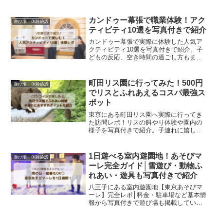
た体験をもとにレポ。
カンドゥー幕張で職業体験！アク
遊び場・体験施設
ティビティ10選を写真付きで紹介
カンドゥー幕張で実際に体験した人気ア
クティビティ10選を写真付きで紹介。子
どもの反応、空き時間の過ごし方もまと
めました。
町田リス園に行ってみた！500円
遊び場・体験施設
でリスとふれあえるコスパ最強ス
ポット
東京にある町田リス園へ実際に行ってき
た訪問レポ！リスの餌やり体験や園内の
様子を写真付きで紹介。子連れに嬉しい
ポイントや駐車場、服装についてもまと
めました。
1日遊べる室内遊園地！あそびマ
遊び場・体験施設
ーレ完全ガイド│雪遊び・動物ふ
れあい・遊具も写真付きで紹介
八王子にある室内遊園地【東京あそびマ
ーレ】完全レポ│料金・駐車場など基本情
報から写真付きで遊び場も掲載していま
す。