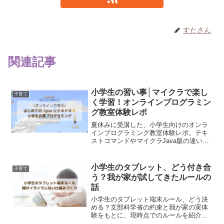
すたさん
関連記事
小学生の習い事│マイクラで楽し
子育て
く学習！オンラインプログラミン
グ教室体験レポ
夏休みに受講した、小学生向けのオンラ
インプログラミング教室体験レポ。テキ
ストコマンドやマイクラJava版の違いな
ど、親目線での感想も紹介します。
小学生のタブレット、どう付き合
子育て
う？我が家が試してきたルールの
話
小学生のタブレット端末ルール、どう決
める？文部科学省の約束と我が家の実体
験をもとに、現時点でのルールを紹介し
ます。