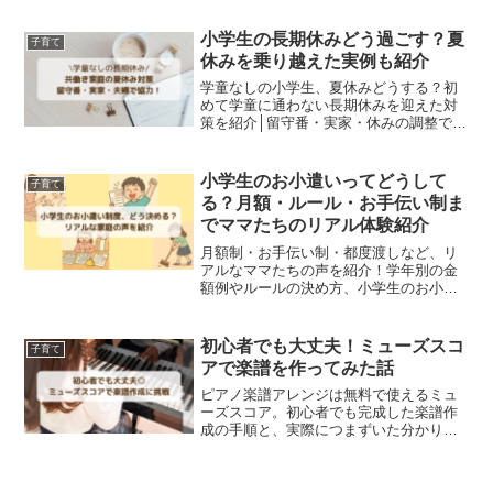
小学生の長期休みどう過ごす？夏
子育て
休みを乗り越えた実例も紹介
学童なしの小学生、夏休みどうする？初
めて学童に通わない長期休みを迎えた対
策を紹介│留守番・実家・休みの調整で乗
り切った体験談は、長期休みに悩むママ
必見◎
小学生のお小遣いってどうして
子育て
る？月額・ルール・お手伝い制ま
でママたちのリアル体験紹介
月額制・お手伝い制・都度渡しなど、リ
アルなママたちの声を紹介！学年別の金
額例やルールの決め方、小学生のお小遣
い事情を、タイプ別にまとめています。
初心者でも大丈夫！ミューズスコ
子育て
アで楽譜を作ってみた話
ピアノ楽譜アレンジは無料で使えるミュ
ーズスコア。初心者でも完成した楽譜作
成の手順と、実際につまずいた分かりに
くいポイントを体験談ベースで解説しま
す。