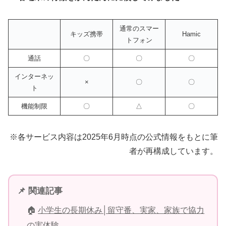
通常のスマー
キッズ携帯
Hamic
トフォン
通話
〇
〇
〇
インターネッ
×
〇
〇
ト
機能制限
〇
△
〇
※各サービス内容は2025年6月時点の公式情報をもとに筆
者が再構成しています。
📌 関連記事
🏠
小学生の長期休み│留守番、実家、家族で協力
の実体験