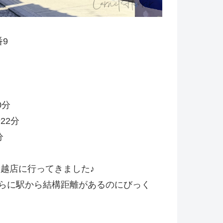
9
0分
22分
分
川越店に行ってきました♪
らに駅から結構距離があるのにびっく