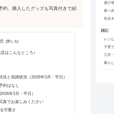
遊び
予約、購入したグッズも写真付きで紹
食べ
街歩
雑記
レシ
次
子育
越店はこんなところ♪
工作
暮ら
況と混雑状況（2026年3月・平日）
前予約はなし
026年3月・平日）
写真でお楽しみください
る可愛さ