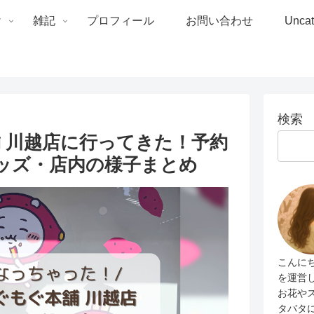
け
雑記
プロフィール
お問い合わせ
Uncat
検索
舗 川越店に行ってきた！予約
ッズ・店内の様子まとめ
こんにち
を運営し
お花や
タバタ