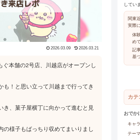
していま
関東
実際
体
め
2026.03.09
2026.03.21
記
基
もぐもぐ本舗の2号店、川越店がオープンし
かも！と思い立って川越まで行ってき
カテ
いき、菓子屋横丁に向かって進むと見
おでか
キャ
内の様子もばっちり収めてまいりまし
テー