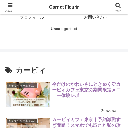
おでかけ
雑記
Carnet Fleurir
メニュー
検索
プロフィール
お問い合わせ
Uncategorized
カービィ
今だけのかわいさにときめく♡カ
キャラクターおでかけ
ービィカフェ東京の期間限定メニ
ュー体験レポ
2026.03.21
カービィカフェ東京｜予約激戦す
キャラクターおでかけ
ぎ問題！スマホでも取れた私の攻